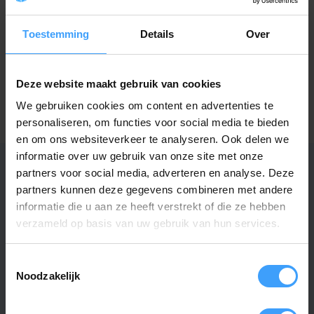
Vraag het de expert
Toestemming
Details
Over
Gerelateerde producten
Deze website maakt gebruik van cookies
We gebruiken cookies om content en advertenties te
TypeError: Failed to fetch
personaliseren, om functies voor social media te bieden
https://www.handzender.nl/asa/
en om ons websiteverkeer te analyseren. Ook delen we
informatie over uw gebruik van onze site met onze
partners voor social media, adverteren en analyse. Deze
partners kunnen deze gegevens combineren met andere
Specificaties
informatie die u aan ze heeft verstrekt of die ze hebben
verzameld op basis van uw gebruik van hun services.
Artikelnummer
2512
Toestemmingsselectie
EAN Code
7432257275208
Noodzakelijk
SKU
1011734-WIT