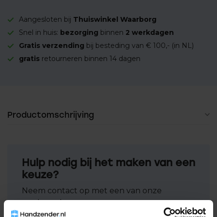
Aangesloten bij
Thuiswinkel Waarborg
Snel in huis:
bezorging
binnen
2 werkdagen
Gratis verzending
bij besteding van € 100,- (in NL)
gratis
retourneren binnen 14 dagen
Productomschrijving
Hulp nodig bij het maken van een
keuze?
Neem contact op met een van onze
medewerkers