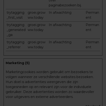
over
paginabezoeken bij.
trytagging
groei.grow
In afwachting
Perman
_first_visit
ww.today
ent
trytagging
groei.grow
In afwachting
Perman
_generated
ww.today
ent
_ga
trytagging
groei.grow
In afwachting
Perman
_referrer
ww.today
ent
Marketing (5)
Marketingcookies worden gebruikt om bezoekers te
volgen wanneer ze verschillende websites bezoeken.
Hun doel is advertenties weergeven die zijn
toegesneden op en relevant zijn voor de individuele
gebruiker. Deze advertenties worden zo waardevoller
voor uitgevers en externe adverteerders.