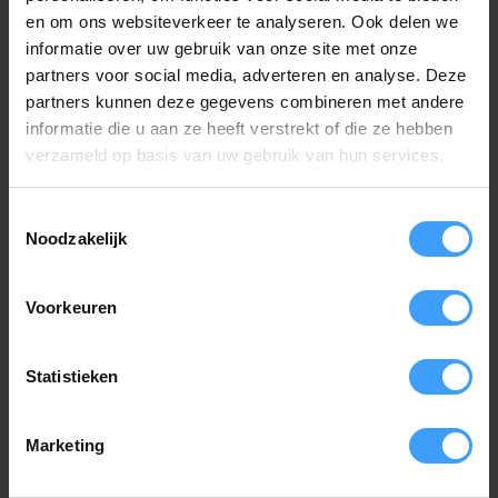
_gcs
ww.today
ent
en om ons websiteverkeer te analyseren. Ook delen we
trytagging
groei.grow
In afwachting
Perman
informatie over uw gebruik van onze site met onze
_lastAccess
ww.today
ent
partners voor social media, adverteren en analyse. Deze
Time
partners kunnen deze gegevens combineren met andere
trytagging
groei.grow
In afwachting
Perman
informatie die u aan ze heeft verstrekt of die ze hebben
_sessionCo
ww.today
ent
verzameld op basis van uw gebruik van hun services.
unt
trytagging
groei.grow
In afwachting
Perman
Toestemmingsselectie
_sessionId
ww.today
ent
Noodzakelijk
trytagging
groei.grow
In afwachting
1 jaar
_snapshot
ww.today
Voorkeuren
trytagging
groei.grow
In afwachting
1 jaar
_user_id
ww.today
trytagging
groei.grow
In afwachting
Perman
Statistieken
_userId
ww.today
ent
Marketing
Wie zijn wij?
Doorfix Europe BV