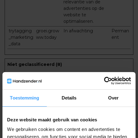
relevantie van de
advertenties op de
website te
optimaliseren.
trytagging
groei.grow
In afwachting
Perman
_marketing
ww.today
ent
_data
Niet geclassificeerd (8)
Niet-geclassificeerde cookies zijn cookies die we nog aan
het classificeren zijn, samen met de aanbieders van
afzonderlijke cookies.
Toestemming
Details
Over
Maximale
Naam
Aanbieder
Doel
bewaarter
tagging_ca
groei.grow
In afwachting
Perman
Deze website maakt gebruik van cookies
rt_products
ww.today
ent
We gebruiken cookies om content en advertenties te
trytagging
groei.grow
In afwachting
Perman
personaliseren, om functies voor social media te bieden