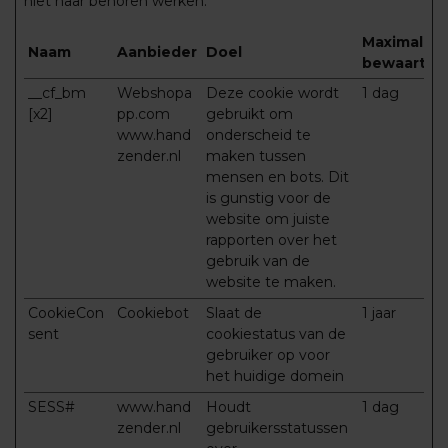
niet naar behoren werken.
Maximale
Naam
Aanbieder
Doel
bewaarter
__cf_bm
Webshopa
Deze cookie wordt
1 dag
[x2]
pp.com
gebruikt om
www.hand
onderscheid te
zender.nl
maken tussen
mensen en bots. Dit
is gunstig voor de
website om juiste
rapporten over het
gebruik van de
website te maken.
CookieCon
Cookiebot
Slaat de
1 jaar
sent
cookiestatus van de
gebruiker op voor
het huidige domein
SESS#
www.hand
Houdt
1 dag
zender.nl
gebruikersstatussen