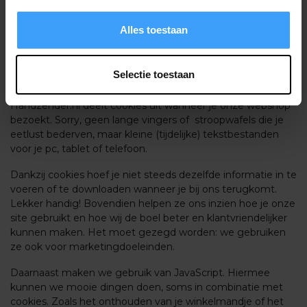
Bolderweg 43, 8243RD, Lelystad, Nederland
Tel: 088-3667337
Alles toestaan
E-mail:
info@handzender.nl
Website: https://www.handzender.nl
Inschrijfnummer KvK: 62513826
Selectie toestaan
BTW-nummer: NL 854847765 B01
Handzender.nl deelt cookies uit wanneer je onze webshop
bezoekt. Sorry, geen lange vingers of stroopwafels die je
eetlust bederven, maar kleine (tijdelijke) tekstbestanden
voor je pc, tablet of telefoon.
Dankzij cookies hoef je niet steeds dezelfde informatie in te
voeren of te downloaden wanneer je bij ons terugkomt.
Lekker handig! Bovendien helpen ze ons inzien hoe je onze
site gebruikt en hoe wij de boel beter en klantvriendelijker
kunnen maken. Het moet gezegd worden: we gebruiken
ze ook voor marketingdoeleinden.
Daarnaast maken we gebruik van JavaScript. Hiermee
kunnen we mooie dingen doen, soms in combinatie met
cookies. Zoals het onthouden van je winkelmandje of het