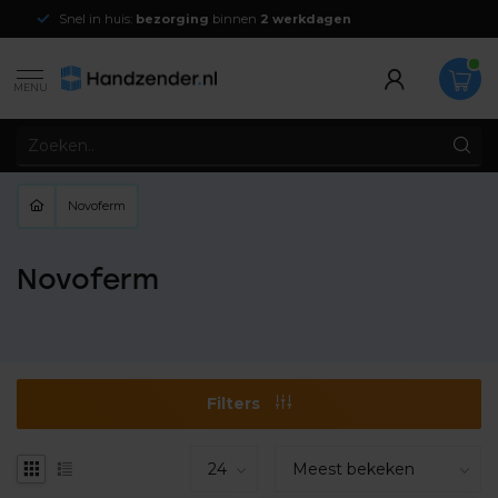
Snel in huis:
bezorging
binnen
2 werkdagen
MENU
Novoferm
Novoferm
Filters