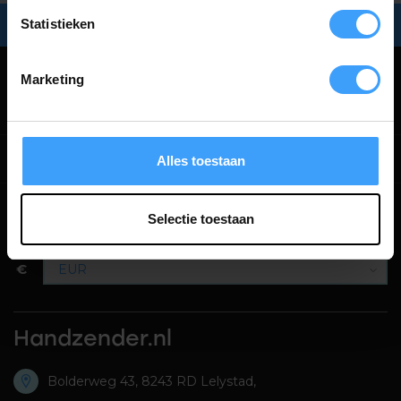
Statistieken
Snel in huis:
bezorging
binnen
2 werkdagen
Marketing
Categorieën
Informatie
Alles toestaan
Selectie toestaan
€
Handzender.nl
Bolderweg 43, 8243 RD Lelystad,