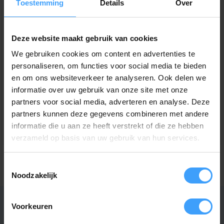
Toestemming
Details
Over
Deze website maakt gebruik van cookies
We gebruiken cookies om content en advertenties te
personaliseren, om functies voor social media te bieden
NOVOFERM
NOVOFERM
en om ons websiteverkeer te analyseren. Ook delen we
Novoferm Novotron
Novoferm Novotron
informatie over uw gebruik van onze site met onze
502 Max 43-4 4-
502 Max 43-2 2-
partners voor social media, adverteren en analyse. Deze
kanaals handzender
kanaals handzender
partners kunnen deze gegevens combineren met andere
Niet op voorraad
Niet op voorraad
informatie die u aan ze heeft verstrekt of die ze hebben
69,95
56,95
verzameld op basis van uw gebruik van hun services.
Toestemmingsselectie
Noodzakelijk
Voorkeuren