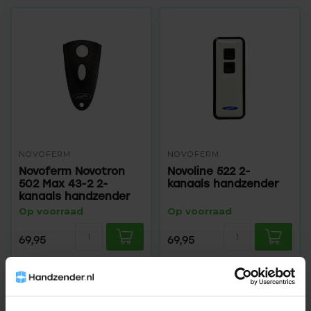
NOVOFERM
NOVOFERM
Novoferm Novotron
Novoline 522 2-
502 Max 43-2 2-
kanaals handzender
kanaals handzender
Op voorraad
Op voorraad
69,95
69,95