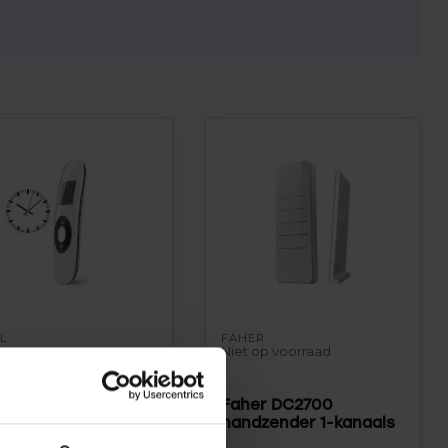
L
FAHER
Niet op voorraad
voorraad
l DC920
dzender 5-kanaals
Faher DC2700
 tijdklok
handzender 1-kanaals