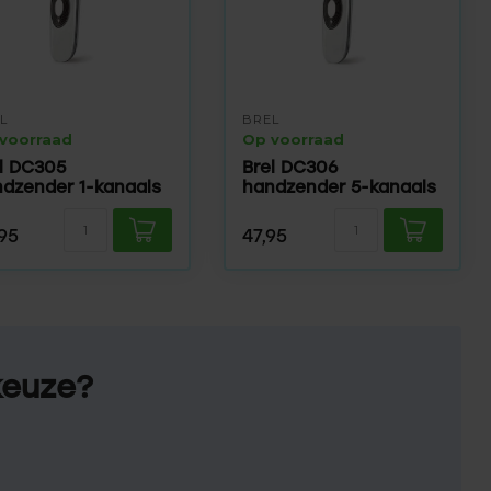
L
BREL
voorraad
Op voorraad
l DC305
Brel DC306
dzender 1-kanaals
handzender 5-kanaals
95
47,95
keuze?