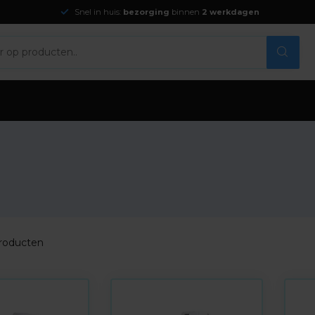
Snel in huis:
bezorging
binnen
2 werkdagen
roducten