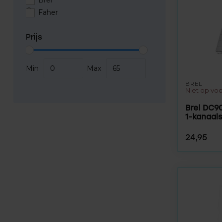
Brel
Faher
Prijs
Min
Max
BREL
Niet op vo
Brel DC9
1-kanaal
24,95