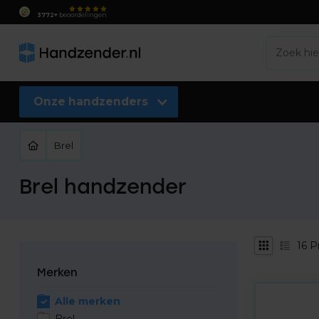
3772+
beoordelingen
Onze handzenders
Brel
Brel handzender
16
P
Merken
Alle merken