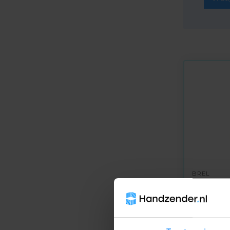
BREL
Op voorr
Brel DC3
15-kanaa