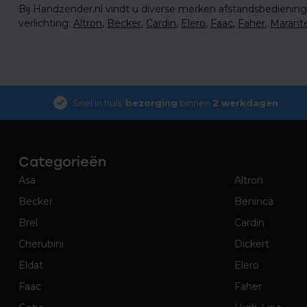
Bij Handzender.nl vindt u diverse merken afstandsbediening
verlichting:
Altron
,
Becker
,
Cardin
,
Elero
,
Faac
,
Faher
,
Marant
Snel in huis:
bezorging
binnen
2 werkdagen
Categorieën
Asa
Altron
Becker
Beninca
Brel
Cardin
Cherubini
Dickert
Eldat
Elero
Faac
Faher