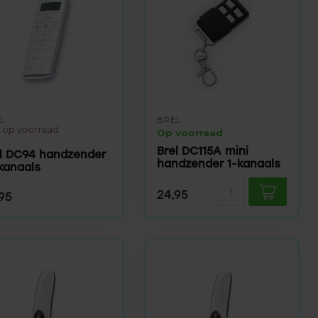
L
BREL
t op voorraad
Op voorraad
Brel DC115A mini
l DC94 handzender
handzender 1-kanaals
kanaals
24,95
95