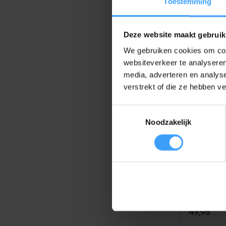
Toestemming
49,95
Deze website maakt gebruik
We gebruiken cookies om cont
websiteverkeer te analyseren
media, adverteren en analys
verstrekt of die ze hebben v
Toestemmingsselectie
Noodzakelijk
BREL
Op voorr
Brel DC2
handzend
49,95