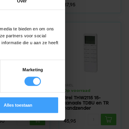
Over
95
37,95
 media te bieden en om ons
ze partners voor social
nformatie die u aan ze heeft
Marketing
ER
BREL
voorraad
Op voorraad
291 1-kanaals
Brel THW2115 15-
ndzender
kanaals TDBU en TR
Alles toestaan
handzender
rijs: 13,65 /
50
45,95