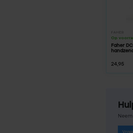
FAHER
Op voorr
Faher D
handzend
24,95
Hul
Neem 
Vraa