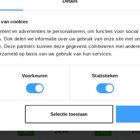
Details
59,95
64,
 van cookies
ent en advertenties te personaliseren, om functies voor social
. Ook delen we informatie over uw gebruik van onze site met on
e. Deze partners kunnen deze gegevens combineren met andere i
erzameld op basis van uw gebruik van hun services.
Voorkeuren
Statistieken
BREL
FAH
aad
Op voorraad
Op 
DC2
702
Brel DD115A mini
ha
Selectie toestaan
er 15-kanaals
handzender 1-kanaals
Stukp
24,95
27,