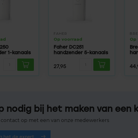
FAHER
BRE
aad
Op voorraad
Op 
C250
Faher DC251
Bre
er 1-kanaals
handzender 5-kanaals
han
27,95
44,
p nodig bij het maken van een 
contact op met een van onze medewerkers
g het de expert