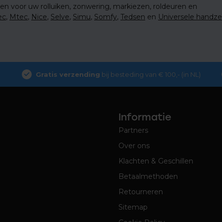
en voor uw rolluiken, zonwering, markiezen, roldeuren en
ec
,
Mtec
,
Nice
,
Selve
,
Simu
,
Somfy
,
Tedsen
en
Universele handz
Gratis verzending
bij besteding van € 100,- (in NL)
Informatie
Partners
Over ons
Klachten & Geschillen
Betaalmethoden
Retourneren
Sitemap