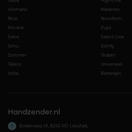
Geba
High-Line
Hörmann
Marantec
Nice
Novoferm
Pro-line
Pujol
Selve
Select-Line
Simu
Somfy
Sommer
Tedsen
Teleco
Universeel
Volte
Batterijen
Handzender.nl
Bolderweg 43, 8243 RD Lelystad,