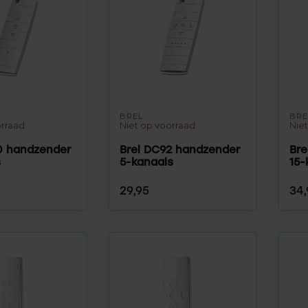
BREL
BRE
orraad
Niet op voorraad
Nie
0 handzender
Brel DC92 handzender
Bre
s
5-kanaals
15-
29,95
34,