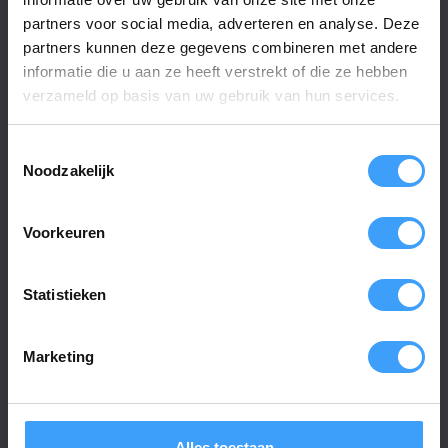
partners voor social media, adverteren en analyse. Deze
Specificaties
partners kunnen deze gegevens combineren met andere
informatie die u aan ze heeft verstrekt of die ze hebben
verzameld op basis van uw gebruik van hun services.
Artikelnummer
1245
EAN Code
3264503613403
Toestemmingsselectie
Noodzakelijk
SKU
DC-306 wit
Frequentie
433 MHz
Voorkeuren
Aantal kanalen
5
Statistieken
Afmetingen
.
Materiaal
Kunststof
Marketing
Kleur
Zwart, wit
Type Batterij
CR2430 3 Volt
Alles toestaan