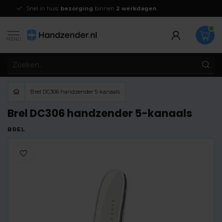
Snel in huis:
bezorging
binnen
2 werkdagen
MENU
Brel DC306 handzender 5-kanaals
Brel DC306 handzender 5-kanaals
BREL