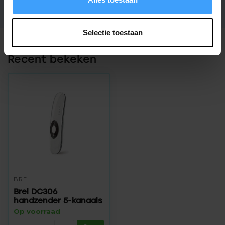
Selectie toestaan
Recent bekeken
BREL
Brel DC306
handzender 5-kanaals
Op voorraad