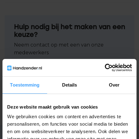
Hulp nodig bij het maken van een
keuze?
Neem contact op met een van onze
medewerkers
Vraag het de expert
Toestemming
Details
Over
Gerelateerde producten
Deze website maakt gebruik van cookies
TypeError: Failed to fetch
We gebruiken cookies om content en advertenties te
https://www.handzender.nl/brel/
personaliseren, om functies voor social media te bieden
en om ons websiteverkeer te analyseren. Ook delen we
informatie over uw gebruik van onze site met onze