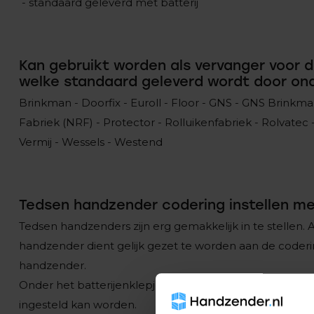
- standaard geleverd met batterij
Kan gebruikt worden als vervanger voor
welke standaard geleverd wordt door ond
Brinkman - Doorfix - Euroll - Floor - GNS - GNS Brinkm
Fabriek (NRF) - Protector - Rolluikenfabriek - Rolvatec -
Vermij - Wessels - Westend
Tedsen handzender codering instellen m
Tedsen handzenders zijn erg gemakkelijk in te stellen.
handzender dient gelijk gezet te worden aan de coder
handzender.
Onder het batterijenklepje zit een strip met 9 dipswit
ingesteld kan worden.