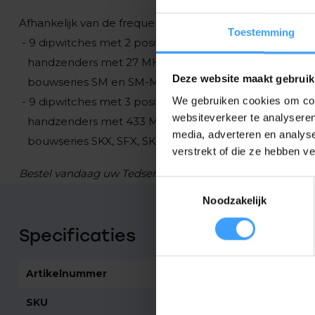
Afhankelijk van de frequentie van de handzender hebben
Toestemming
- 9 dipwitches met 2 posities - ON (boven) - OFF (ben
handzenders met 27 MHz
Deze website maakt gebruik
bouwseries SM en SM-MD
We gebruiken cookies om cont
- 9 dipwitches met 3 posities - ON (boven) - 0 (midden
websiteverkeer te analyseren
handzenders met 433 MHz en 868 MHz
media, adverteren en analys
bouwseries SKX, SFX, SKX-MD, SFX-MD, SKX-LC, SKX
verstrekt of die ze hebben v
Bestel vandaag uw Tedsen SKX1-LC handzender en ontva
Toestemmingsselectie
Noodzakelijk
Specificaties
Artikelnummer
2469
SKU
SKX2LC