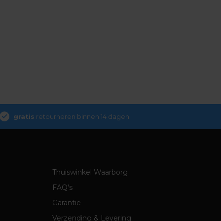
gratis
retourneren binnen 14 dagen
Thuiswinkel Waarborg
FAQ's
Garantie
Verzending & Levering