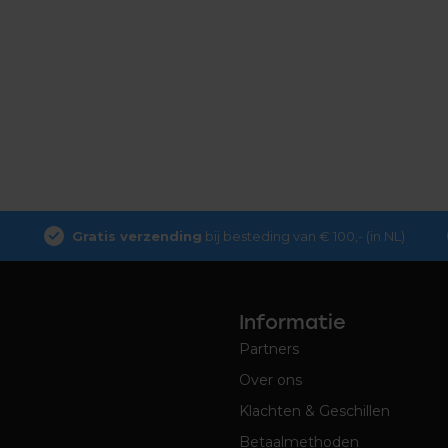
Gratis verzending
bij besteding van € 100,- (in NL)
Informatie
Partners
Over ons
Klachten & Geschillen
Betaalmethoden