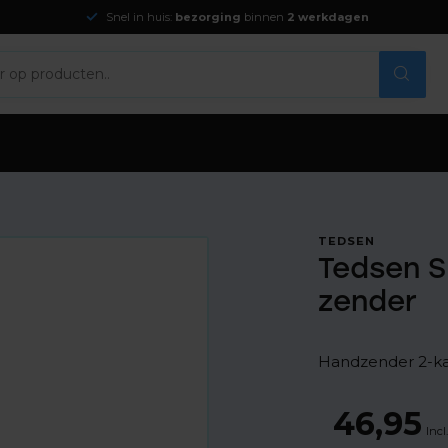
Snel in huis:
bezorging
binnen
2 werkdagen
TEDSEN
Tedsen S
zender
Handzender 2-ka
46,95
Incl