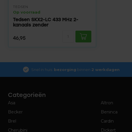
TEDSEN
Op voorraad
Tedsen SKX2-LC 433 MHz 2-
kanaals zender
46,95
Snel in huis:
bezorging
binnen
2 werkdagen
Categorieën
Asa
Altron
Becker
Beninca
Brel
Cardin
Cherubini
Dickert