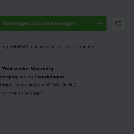
Toevoegen aan winkelwagen
t nog
08:55:30
uur om je bestelling af te ronden.
j
Thuiswinkel Waarborg
zorging
binnen
2 werkdagen
ding
bij besteding van € 100,- (in NL)
ren binnen 14 dagen