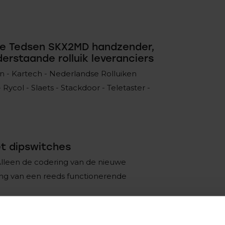
 de Tedsen SKX2MD handzender,
erstaande rolluik leveranciers
an - Kartech - Nederlandse Rolluiken
 Rycol - Slaets - Stackdoor - Teletaster -
et dipswitches
 Alleen de codering van de nieuwe
ing van een reeds functionerende
ches, waar de codering van de handzender