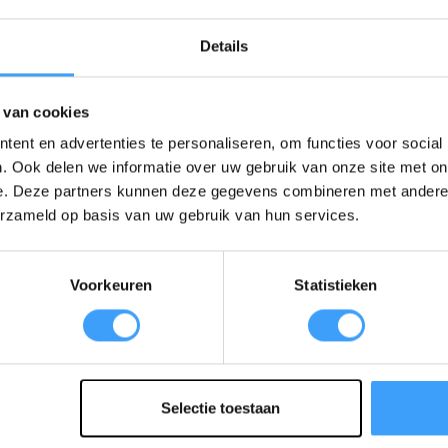
 de dipswitches 2 of 3 posities:
Details
eden)
 van cookies
ent en advertenties te personaliseren, om functies voor social
) - OFF (beneden)
. Ook delen we informatie over uw gebruik van onze site met on
e. Deze partners kunnen deze gegevens combineren met andere i
-WD, SFX-WD en SKX-HD
erzameld op basis van uw gebruik van hun services.
ng deze de volgende werkdag in huis.
Voorkeuren
Statistieken
EAN Code
Selectie toestaan