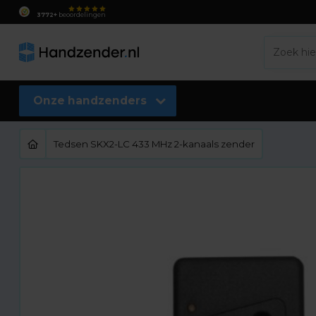
3772+
beoordelingen
Onze handzenders
Tedsen SKX2-LC 433 MHz 2-kanaals zender