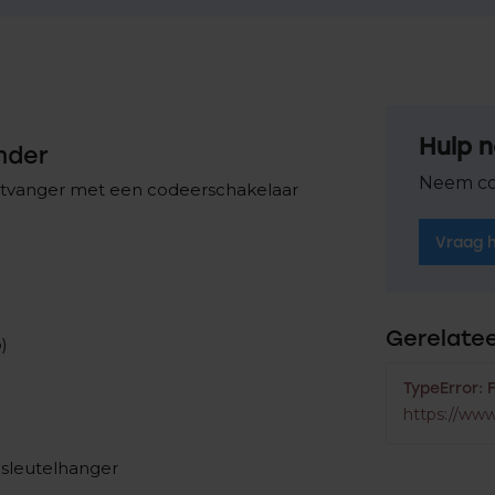
Hulp n
nder
Neem co
ntvanger met een codeerschakelaar
Vraag 
Gerelate
)
TypeError: 
https://www
 sleutelhanger