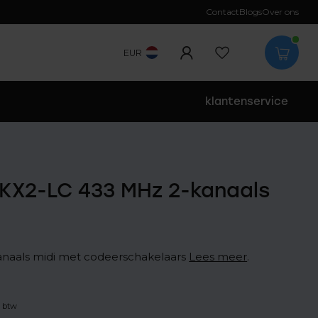
Contact
Blogs
Over ons
EUR
klantenservice
KX2-LC 433 MHz 2-kanaals
naals midi met codeerschakelaars
Lees meer
.
. btw