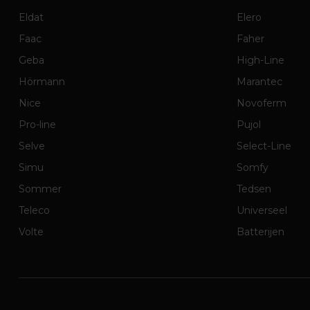
Eldat
Elero
Faac
Faher
Geba
High-Line
Hörmann
Marantec
Nice
Novoferm
Pro-line
Pujol
Selve
Select-Line
Simu
Somfy
Sommer
Tedsen
Teleco
Universeel
Volte
Batterijen