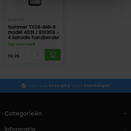
SOMMER
Sommer TX08-868-8
model 4031 / S10305 -
4 kanaals handzender
Op voorraad
59,95
Snel in huis:
bezorging
binnen
2 werkdagen
Categorieën
Informatie