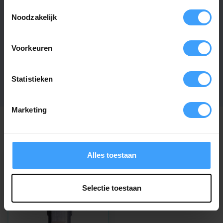
Toestemmingsselectie
Noodzakelijk
Artikelnummer
3127
EAN Code
7432257379364
Voorkeuren
SKU
4031
Statistieken
Marketing
Recent bekeken
Alles toestaan
Selectie toestaan