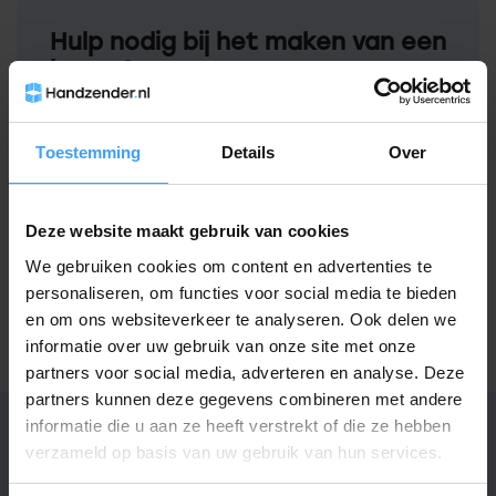
Hulp nodig bij het maken van een
keuze?
Neem contact op met een van onze
medewerkers
Toestemming
Details
Over
Vraag het de expert
Deze website maakt gebruik van cookies
We gebruiken cookies om content en advertenties te
Gerelateerde producten
personaliseren, om functies voor social media te bieden
en om ons websiteverkeer te analyseren. Ook delen we
TypeError: Failed to fetch
informatie over uw gebruik van onze site met onze
https://www.handzender.nl/sommer/
partners voor social media, adverteren en analyse. Deze
partners kunnen deze gegevens combineren met andere
informatie die u aan ze heeft verstrekt of die ze hebben
verzameld op basis van uw gebruik van hun services.
Specificaties