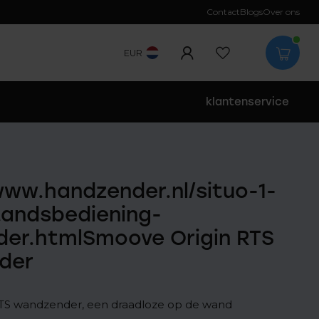
Contact
Blogs
Over ons
EUR
klantenservice
www.handzender.nl/situo-1-
standsbediening-
er.htmlSmoove Origin RTS
der
TS wandzender, een draadloze op de wand