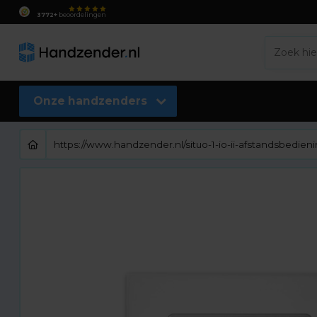
3772+
beoordelingen
Onze handzenders
https://www.handzender.nl/situo-1-io-ii-afstandsbed