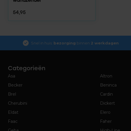
wandzender
54,95
Snel in huis:
bezorging
binnen
2 werkdagen
Categorieën
Asa
Altron
Becker
Beninca
Brel
Cardin
Cherubini
Dickert
Eldat
Elero
Faac
Faher
Geba
High-Line