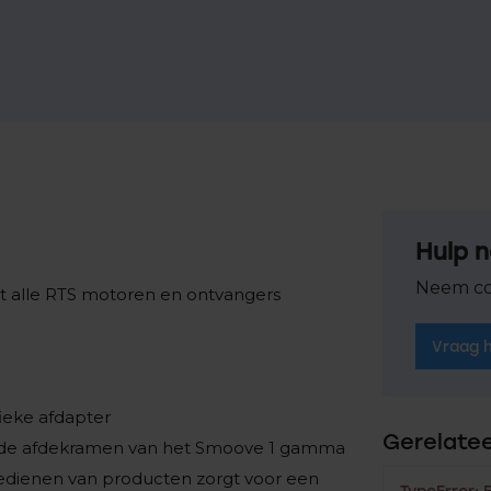
Hulp n
Neem co
t alle RTS motoren en ontvangers
Vraag 
fieke afdapter
Gerelate
de afdekramen van het Smoove 1 gamma
bedienen van producten zorgt voor een