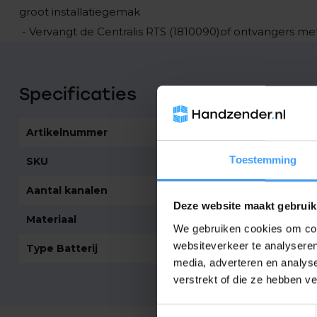
groot installatiegemak
- Vervangt de Centralis RTS (1810090)of ontvangers 
Specificaties
Artikelnummer
1666
Toestemming
SKU
1810880
Aantal kanalen
1
Deze website maakt gebruik
Materiaal
Kunststof
We gebruiken cookies om cont
websiteverkeer te analyseren
Type Batterij
CR2430
media, adverteren en analys
verstrekt of die ze hebben v
Toestemmingsselectie