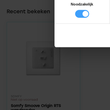
Noodzakelijk
Recent bekeken
SOMFY
Niet op voorraad
Somfy Smoove Origin RTS