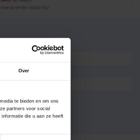
Failed to fetch
.handzender.nl/somfy/
3265155985405
Over
433,42 MHz
80x80x10 mm
Wit
 media te bieden en om ons
ze partners voor social
nformatie die u aan ze heeft