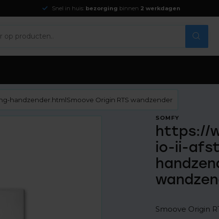
Snel in huis:
bezorging
binnen
2 werkdagen
iening-handzender.htmlSmoove Origin RTS wandzender
SOMFY
https://
io-ii-af
handzend
wandzen
Smoove Origin R