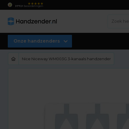
3772+
beoordelingen
Onze handzenders
Nice Niceway WM003G 3-kanaals handzender