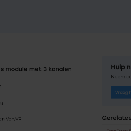
Hulp n
s module met 3 kanalen
Neem co
n
Vraag 
ag
Gerelate
 en VeryVR