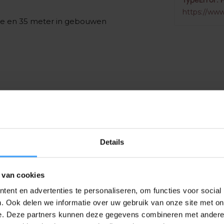
TypeError: 
https://www
mte en 35 meter in gebouwen
ay is gebaseerd op een serie
unen kunnen worden geplaatst. Het
roducten. De modules zijn verkrijgbaar
Details
 van cookies
ent en advertenties te personaliseren, om functies voor social
. Ook delen we informatie over uw gebruik van onze site met on
EAN Code
e. Deze partners kunnen deze gegevens combineren met andere i