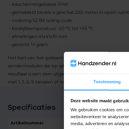
- beschermingsklasse IP40
- gemiddeld bereik is geschat 200 meter in open rui
- codering 52 Bit rolling code
- bedrijfstemperatuur -20 °C tot +55 °C
- afmetingen 41x41x10 mm
- gewicht 14 gram
Het hart van het systeem NiceWay. Het systeem NiceW
zendermodules die op vijf verschillende modellen ste
resultaat is een zeer uitgebreid aanbod van maatwerkp
met 1, 3, 6, 9 kanalen of met 80 en 240 kanalen.
Toestemming
Deze website maakt gebruik
Specificaties
We gebruiken cookies om cont
websiteverkeer te analyseren
Artikelnummer
2660
media, adverteren en analys