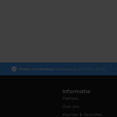
Gratis verzending
bij besteding van € 100,- (in NL)
Informatie
Partners
Over ons
Klachten & Geschillen