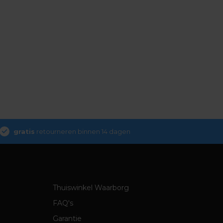
gratis
retourneren binnen 14 dagen
Thuiswinkel Waarborg
FAQ's
Garantie