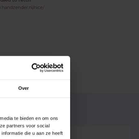
Failed to fetch
.handzender.nl/nice/
Over
 media te bieden en om ons
ze partners voor social
7432257288208
nformatie die u aan ze heeft