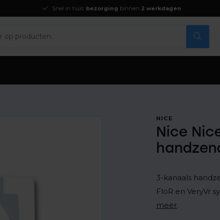
Snel in huis:
bezorging
binnen
2 werkdagen
NICE
Nice Ni
handzen
3-kanaals handze
FloR en VeryVr s
meer
.