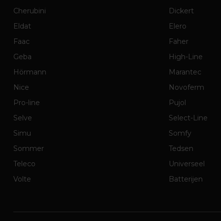
Cherubini
Dickert
Eldat
Elero
Faac
Faher
Geba
High-Line
Hörmann
Marantec
Nice
Novoferm
Pro-line
Pujol
Selve
Select-Line
Simu
Somfy
Sommer
Tedsen
Teleco
Universeel
Volte
Batterijen