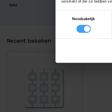
verstrekt of die ze hebben v
SKU
WM003G
Toestemmingsselectie
Noodzakelijk
Recent bekeken