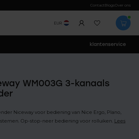
Contact
Blogs
Over ons
EUR
klantenservice
ceway WM003G 3-kanaals
der
nder Niceway voor bediening van Nice Ergo, Plano,
ystemen. Op-stop-neer bediening voor rolluiken.
Lees