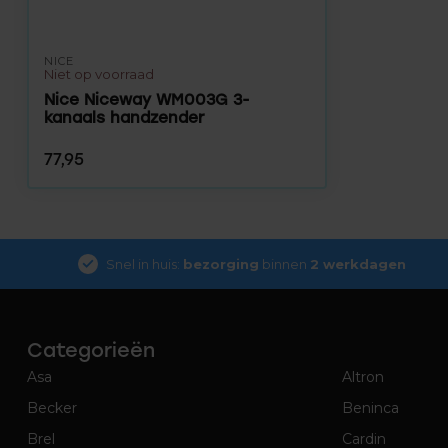
NICE
Niet op voorraad
Nice Niceway WM003G 3-
kanaals handzender
77,95
Snel in huis:
bezorging
binnen
2 werkdagen
Categorieën
Asa
Altron
Becker
Beninca
Brel
Cardin