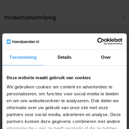
Productomschrijving
Hulp nodig bij het maken van een
keuze?
Toestemming
Details
Over
Neem contact op met een van onze
medewerkers
Deze website maakt gebruik van cookies
Vraag het de expert
We gebruiken cookies om content en advertenties te
personaliseren, om functies voor social media te bieden
en om ons websiteverkeer te analyseren. Ook delen we
informatie over uw gebruik van onze site met onze
Gerelateerde producten
partners voor social media, adverteren en analyse. Deze
partners kunnen deze gegevens combineren met andere
TypeError: Failed to fetch
informatie die u aan ze heeft verstrekt of die ze hebben