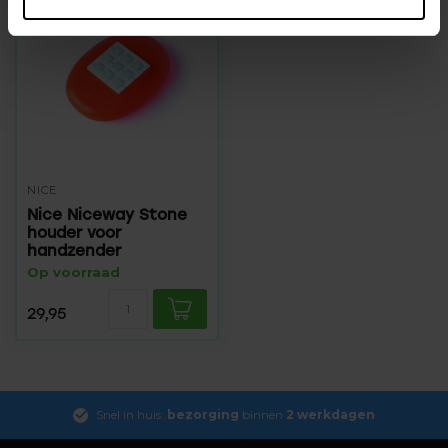
NICE
Nice Niceway Stone
houder voor
handzender
Op voorraad
29,95
Snel in huis:
bezorging
binnen
2 werkdagen