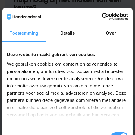
keuze?
Neem contact op met een van onze
medewerkers
Toestemming
Details
Over
Vraag het de expert
Deze website maakt gebruik van cookies
We gebruiken cookies om content en advertenties te
Gerelateerde producten
personaliseren, om functies voor social media te bieden
en om ons websiteverkeer te analyseren. Ook delen we
TypeError: Failed to fetch
informatie over uw gebruik van onze site met onze
https://www.handzender.nl/nice/
partners voor social media, adverteren en analyse. Deze
partners kunnen deze gegevens combineren met andere
informatie die u aan ze heeft verstrekt of die ze hebben
verzameld op basis van uw gebruik van hun services.
Specificaties
Toestemmingsselectie