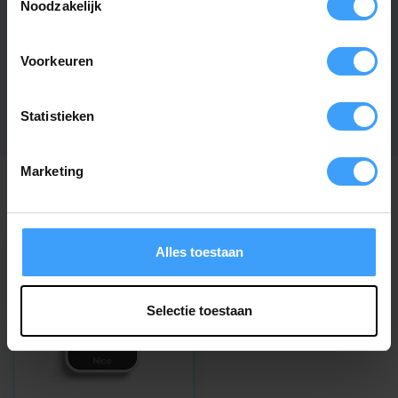
Noodzakelijk
Artikelnummer
2444
EAN Code
7432257269221
Voorkeuren
SKU
ON4E
Statistieken
Marketing
Recent bekeken
Alles toestaan
Selectie toestaan