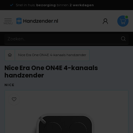
Snel in huis:
bezorging
binnen
2 werkdagen
MENU
Nice Era One ON4E 4-kanaals handzender
Nice Era One ON4E 4-kanaals
handzender
NICE