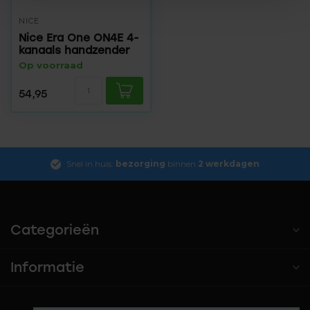
NICE
Nice Era One ON4E 4-
kanaals handzender
Op voorraad
54,95
Snel in huis:
bezorging
binnen
2 werkdagen
Categorieën
Informatie