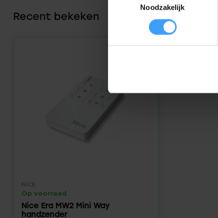
Noodzakelijk
Recent bekeken
NICE
Op voorraad
Nice Era MW2 Mini Way
handzender