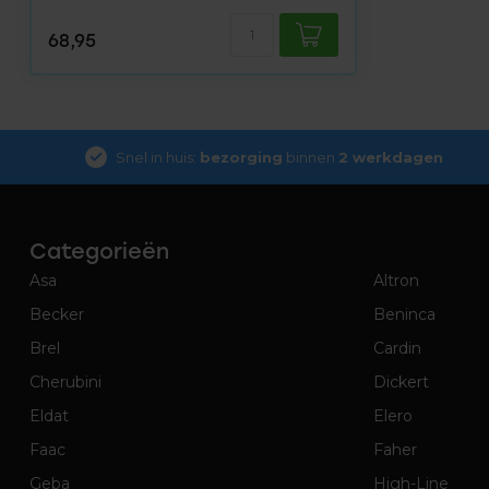
68,95
Snel in huis:
bezorging
binnen
2 werkdagen
Categorieën
Asa
Altron
Becker
Beninca
Brel
Cardin
Cherubini
Dickert
Eldat
Elero
Faac
Faher
Geba
High-Line