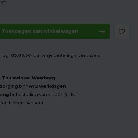
. btw
Toevoegen aan winkelwagen
t nog
03:03:29
uur om je bestelling af te ronden.
j
Thuiswinkel Waarborg
zorging
binnen
2 werkdagen
ding
bij besteding van € 100,- (in NL)
ren binnen 14 dagen