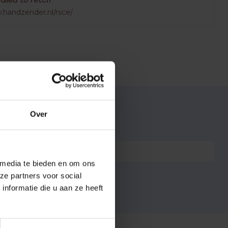
Failed to fetch
.handzender.nl/nice/
Over
7432257268231
 media te bieden en om ons
ze partners voor social
nformatie die u aan ze heeft