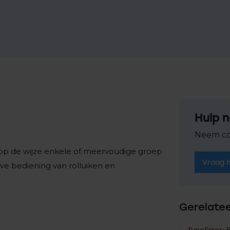
Hulp n
Neem co
 op de wijze enkele of meervoudige groep
Vraag 
eve bediening van rolluiken en
Gerelate