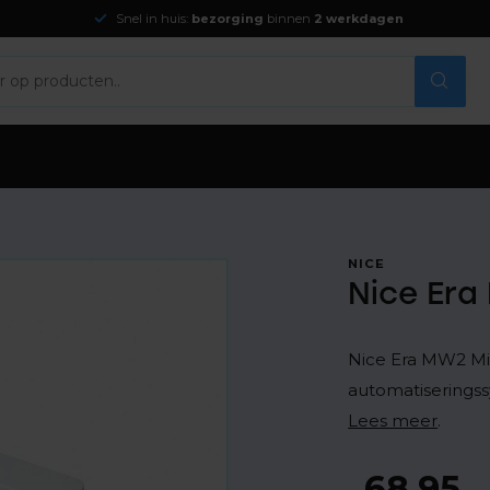
Snel in huis:
bezorging
binnen
2 werkdagen
NICE
Nice Era
Nice Era MW2 Min
automatiserings
Lees meer
.
68,95