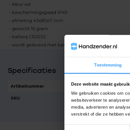
- kleur wit
- beschermingsgraad IP40
- afmeting 43x80x11 mm
- gewicht 16 gram
- batterij CR2032
- wordt geleverd met batterij en wandhouder
Toestemming
Specificaties
Deze website maakt gebruik
Artikelnummer
2435
We gebruiken cookies om cont
SKU
MW2
websiteverkeer te analyseren
media, adverteren en analys
verstrekt of die ze hebben v
Toestemmingsselectie