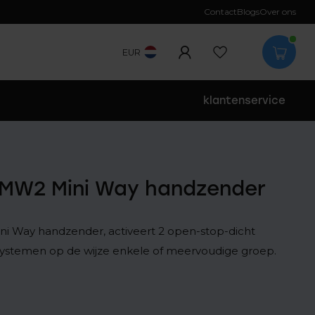
Contact
Blogs
Over ons
EUR
klantenservice
 MW2 Mini Way handzender
i Way handzender, activeert 2 open-stop-dicht
systemen op de wijze enkele of meervoudige groep.