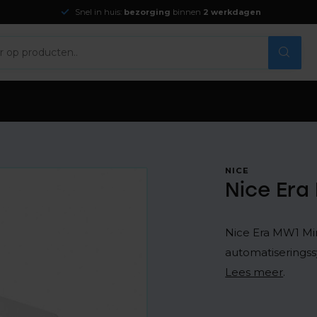
Snel in huis:
bezorging
binnen
2 werkdagen
NICE
Nice Era
Nice Era MW1 Min
automatiserings
Lees meer
.