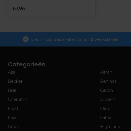
57,95
Snel in huis:
bezorging
binnen
2 werkdagen
Categorieën
Asa
Altron
Becker
Beninca
Brel
Cardin
Cherubini
Dickert
Eldat
Elero
Faac
Faher
Geba
High-Line