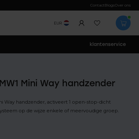
Contact
Blogs
Over ons
EUR
klantenservice
 MW1 Mini Way handzender
i Way handzender, activeert 1 open-stop-dicht
systeem op de wijze enkele of meervoudige groep.