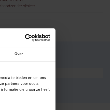
Failed to fetch
.handzender.nl/nice/
Over
7432257268224
 media te bieden en om ons
ze partners voor social
nformatie die u aan ze heeft