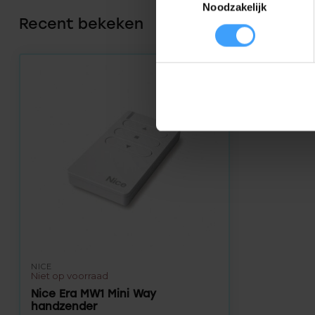
Noodzakelijk
Recent bekeken
NICE
Niet op voorraad
Nice Era MW1 Mini Way
handzender