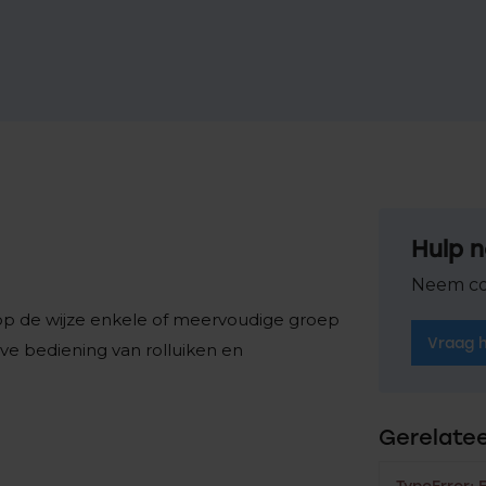
Hulp n
Neem co
 op de wijze enkele of meervoudige groep
Vraag 
eve bediening van rolluiken en
Gerelate