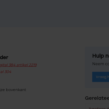
Hulp n
nder
Neem co
gital 384 artikel 2219
tal 304
Vraag 
jze bovenkant
Gerelate