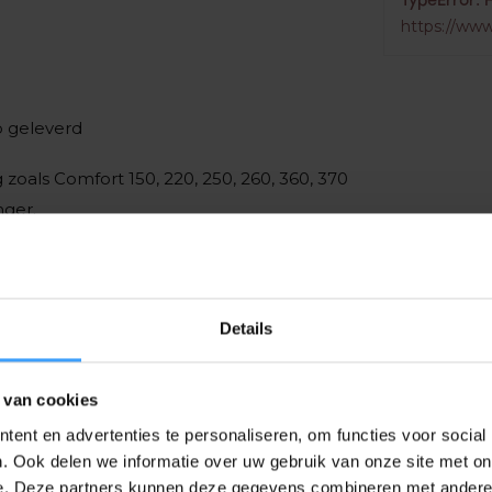
TypeError: 
https://www
p geleverd
 zoals Comfort 150, 220, 250, 260, 360, 370
nger.
Details
EAN Code
 van cookies
Frequentie
ent en advertenties te personaliseren, om functies voor social
Afmetingen
. Ook delen we informatie over uw gebruik van onze site met on
e. Deze partners kunnen deze gegevens combineren met andere i