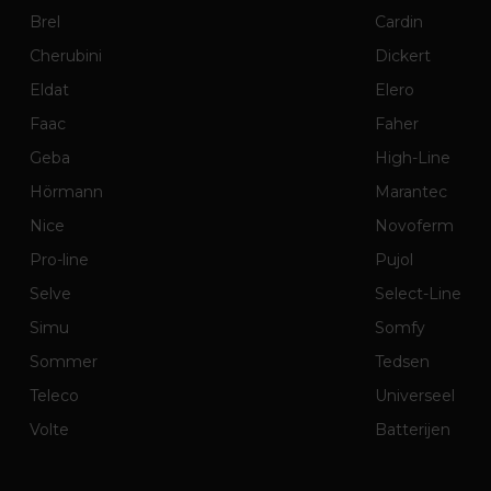
Brel
Cardin
Cherubini
Dickert
Eldat
Elero
Faac
Faher
Geba
High-Line
Hörmann
Marantec
Nice
Novoferm
Pro-line
Pujol
Selve
Select-Line
Simu
Somfy
Sommer
Tedsen
Teleco
Universeel
Volte
Batterijen