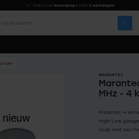
Snel in huis:
bezorging
binnen
2 werkdagen
dzender
MARANTEC
Marantec
MHz - 4 
Marantec 4-kanaa
High-Line garage
code met een fr