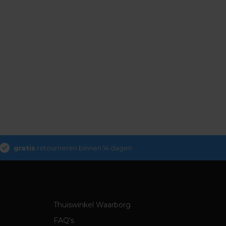
gratis
retourneren binnen 14 dagen
Thuiswinkel Waarborg
FAQ's