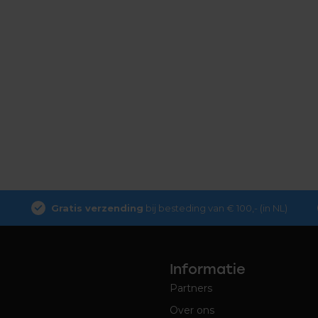
Gratis verzending
bij besteding van € 100,- (in NL)
Informatie
Partners
Over ons