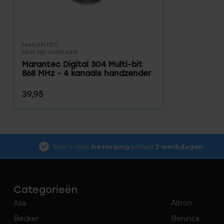
MARANTEC
Niet op voorraad
Marantec Digital 304 Multi-bit
868 MHz - 4 kanaals handzender
39,95
Snel in huis:
bezorging
binnen
2 werkdagen
Categorieën
Asa
Altron
Becker
Beninca