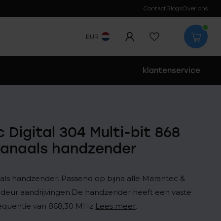
Contact
Blogs
Over ons
EUR
klantenservice
 Digital 304 Multi-bit 868
kanaals handzender
ls handzender. Passend op bijna alle Marantec &
deur aandrijvingen.De handzender heeft een vaste
equentie van 868,30 MHz
Lees meer
.