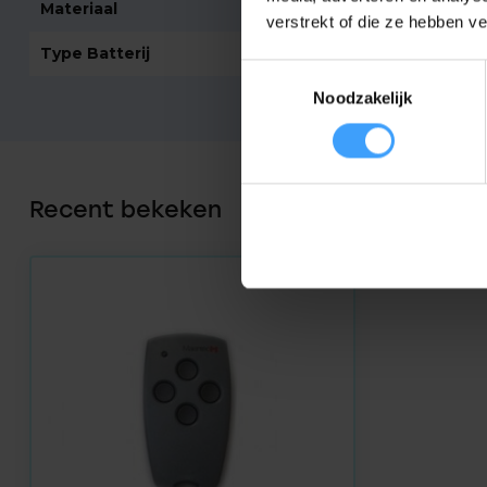
Materiaal
Kunststof
verstrekt of die ze hebben v
Type Batterij
3 Volt CR2032
Toestemmingsselectie
Noodzakelijk
Recent bekeken