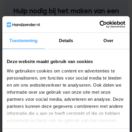
Hulp nodig bij het maken van een
keuze?
Neem contact op met een van onze
medewerkers
Toestemming
Details
Over
Vraag het de expert
Deze website maakt gebruik van cookies
We gebruiken cookies om content en advertenties te
Gerelateerde producten
personaliseren, om functies voor social media te bieden
en om ons websiteverkeer te analyseren. Ook delen we
TypeError: Failed to fetch
informatie over uw gebruik van onze site met onze
https://www.handzender.nl/tedsen/
partners voor social media, adverteren en analyse. Deze
partners kunnen deze gegevens combineren met andere
informatie die u aan ze heeft verstrekt of die ze hebben
verzameld op basis van uw gebruik van hun services.
Specificaties