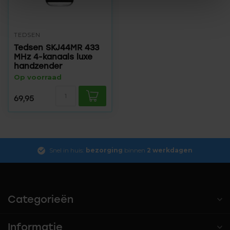
TEDSEN
Tedsen SKJ44MR 433
MHz 4-kanaals luxe
handzender
Op voorraad
69,95
Snel in huis:
bezorging
binnen
2 werkdagen
Categorieën
Informatie