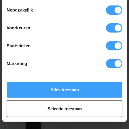
Toestemmingsselectie
Noodzakelijk
Artikelnummer
2774
EAN Code
7432257299235
Voorkeuren
SKU
SKJ44MR
Statistieken
Marketing
Recent bekeken
Alles toestaan
Selectie toestaan