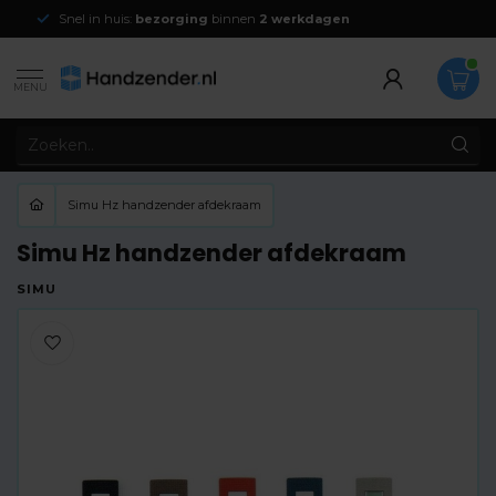
Snel in huis:
bezorging
binnen
2 werkdagen
MENU
Simu Hz handzender afdekraam
Simu Hz handzender afdekraam
SIMU