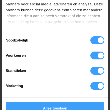
partners voor social media, adverteren en analyse. Deze
Specificaties
partners kunnen deze gegevens combineren met andere
informatie die u aan ze heeft verstrekt of die ze hebben
verzameld op basis van uw gebruik van hun services.
Artikelnummer
1642
EAN Code
3265124368376
Toestemmingsselectie
Noodzakelijk
SKU
9019775
Frequentie
NVT
Voorkeuren
Aantal kanalen
NVT
Statistieken
Afmetingen
125 x 40 x 15 mm
Materiaal
Kunststof
Marketing
Kleur
Antraciet
Type Batterij
NVT
Alles toestaan