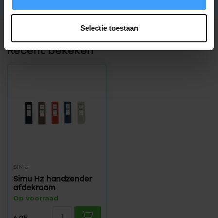
Selectie toestaan
Recent bekeken
SIMU
Simu Hz handzender
afdekraam
Op voorraad