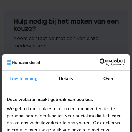
Hulp nodig bij het maken van een
keuze?
Neem contact op met een van onze
medewerkers
Vraag het de expert
Toestemming
Details
Over
Gerelateerde producten
Deze website maakt gebruik van cookies
TypeError: Failed to fetch
https://www.handzender.nl/simu/
We gebruiken cookies om content en advertenties te
personaliseren, om functies voor social media te bieden
en om ons websiteverkeer te analyseren. Ook delen we
informatie over uw gebruik van onze site met onze