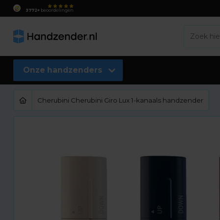
3772+
beoordelingen
Onze handzenders
Cherubini Cherubini Giro Lux 1-kanaals handzender