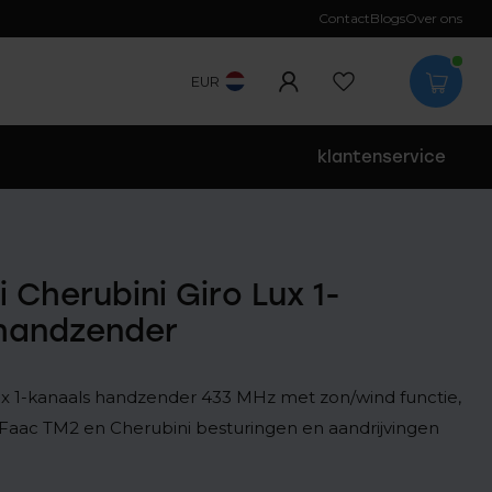
Contact
Blogs
Over ons
EUR
klantenservice
 Cherubini Giro Lux 1-
handzender
ux 1-kanaals handzender 433 MHz met zon/wind functie,
Faac TM2 en Cherubini besturingen en aandrijvingen