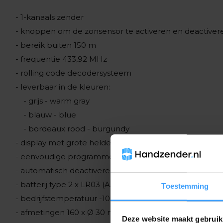
- 1-kanaals zender
- knoppen om de zonsensor te activeren en deactiver
- bereik buiten 150 m
- frequentie 433,92 MHz
- rolling code decodersysteem
- leverbaar in de kleuren:
- grijs - warm gray
- blauw - blue
- bordeaux rood - burgundy
- display met grote helderheid en kanaalweergave
- eenvoudige programmering met 3 programmeerkno
- automatisch deactiveren van de programmeermodu
- batterij type 2 x LR03 (AAA)
Toestemming
- bedrijfstemperatuur -10 tot 55 Â°C
- afmetingen 160 x Ø 30 mm
Deze website maakt gebruik