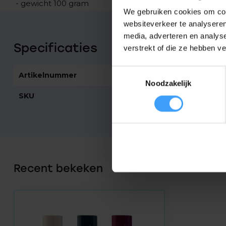
- gewicht 100 gram
We gebruiken cookies om cont
websiteverkeer te analyseren
media, adverteren en analys
Specificaties
verstrekt of die ze hebben v
Toestemmingsselectie
Artikelnummer
3898
Noodzakelijk
SKU
A530068L
Recent bekeken