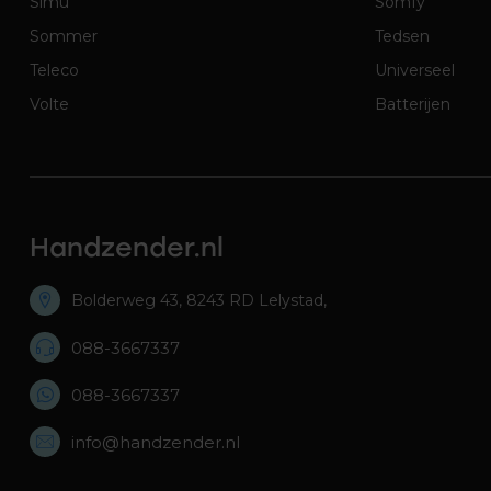
Simu
Somfy
Sommer
Tedsen
Teleco
Universeel
Volte
Batterijen
Handzender.nl
Bolderweg 43, 8243 RD Lelystad,
088-3667337
088-3667337
info@handzender.nl