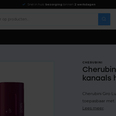
Snel in huis:
bezorging
binnen
2 werkdagen
CHERUBINI
Cherubini
kanaals 
Cherubini Giro L
toepasbaar met 
Lees meer
.