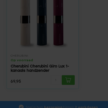
CHERUBINI
Op voorraad
Cherubini Cherubini Giro Lux 1-
kanaals handzender
69,95
Snel in huis:
bezorging
binnen
2 werkdagen