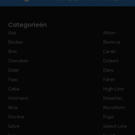
Categorieën
Asa
Altron
Becker
Beninca
Brel
Cardin
Cherubini
Dickert
Eldat
Elero
Faac
Faher
Geba
High-Line
Hörmann
Marantec
Nice
Novoferm
Pro-line
Pujol
Selve
Select-Line