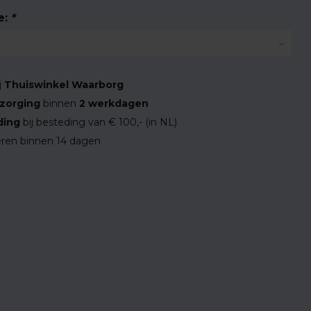
e:
*
j
Thuiswinkel Waarborg
zorging
binnen
2 werkdagen
ding
bij besteding van € 100,- (in NL)
ren binnen 14 dagen