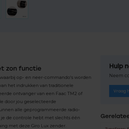
Hulp n
t zon functie
Neem co
, waarbij op- en neer-commando's worden
an het indrukken van traditionele
Vraag 
eerde ontvanger van een Faac TM2 of
de door jou geselecteerde
kunnen alle geprogrammeerde radio-
Gerelate
 je de controle hebt met slechts één
ng met deze Giro Lux zender.