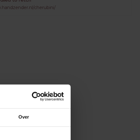
Failed to fetch
.handzender.nl/cherubini/
Over