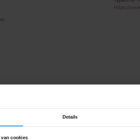
TypeError: 
https://www
en
ppen op de achterkant
s
Details
 van cookies