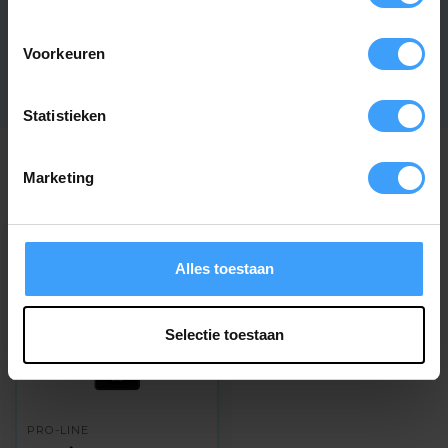
EAN Code
7432257679679
SKU
4273
Voorkeuren
Statistieken
Marketing
Recent bekeken
Alles toestaan
Selectie toestaan
PRO-LINE