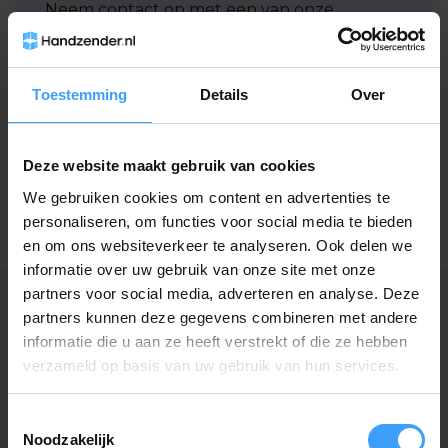
Neem contact op met een van onze
medewerkers
Vraag het de expert
Toestemming
Details
Over
Deze website maakt gebruik van cookies
Gerelateerde producten
We gebruiken cookies om content en advertenties te
TypeError: Failed to fetch
personaliseren, om functies voor social media te bieden
https://www.handzender.nl/pro-line/
en om ons websiteverkeer te analyseren. Ook delen we
informatie over uw gebruik van onze site met onze
partners voor social media, adverteren en analyse. Deze
partners kunnen deze gegevens combineren met andere
informatie die u aan ze heeft verstrekt of die ze hebben
Specificaties
verzameld op basis van uw gebruik van hun services.
Artikelnummer
4267
Toestemmingsselectie
Noodzakelijk