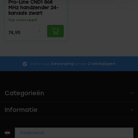
Pro-Line CND1 868
MHz handzender 24-
kanaals zwart
Op voorraad
74,95
Snel in huis:
bezorging
binnen
2 werkdagen
Categorieën
Informatie