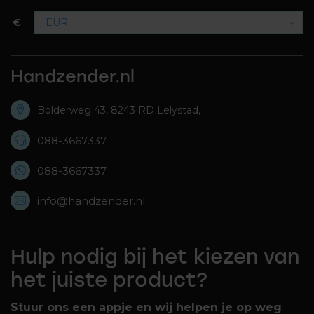
€
Handzender.nl
Bolderweg 43, 8243 RD Lelystad,
088-3667337
088-3667337
info@handzender.nl
Hulp nodig bij het kiezen van
het juiste product?
Stuur ons een appje en wij helpen je op weg