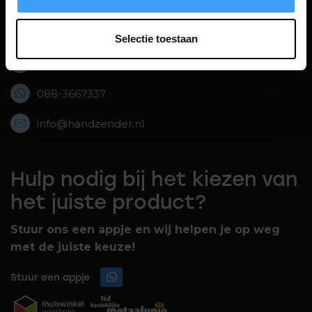
Bolderweg 43, 8243 RD Lelystad,
Selectie toestaan
088-3667337
088-3667337
info@handzender.nl
Hulp nodig bij het kiezen van
het juiste product?
Stuur ons een appje en wij helpen je op weg
met de juiste keuze!
Stuur een appje