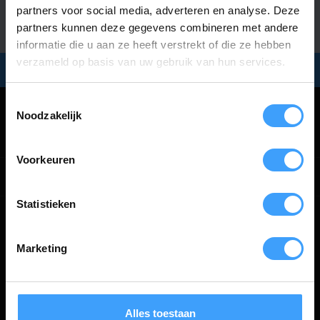
partners voor social media, adverteren en analyse. Deze
partners kunnen deze gegevens combineren met andere
informatie die u aan ze heeft verstrekt of die ze hebben
verzameld op basis van uw gebruik van hun services.
Snel in huis:
bezorging
binnen
2 werkdagen
Toestemmingsselectie
Noodzakelijk
Categorieën
Voorkeuren
Informatie
Statistieken
Marketing
€
Alles toestaan
Handzender.nl