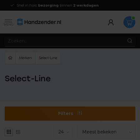
Snel in huis:
bezorging
binnen
2 werkdagen
MENU
Merken
Select-Line
Select-Line
Filters