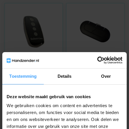
SELECT-LINE
SELECT-LINE
Select-Line 4-kanaals
Select-Line zonneklep
868 MHz handzender
zender 2-kanaals 868
Toestemming
Details
Over
MHz
Op voorraad
Niet op voorraad
24,95
Deze website maakt gebruik van cookies
29,95
We gebruiken cookies om content en advertenties te
personaliseren, om functies voor social media te bieden
en om ons websiteverkeer te analyseren. Ook delen we
informatie over uw gebruik van onze site met onze