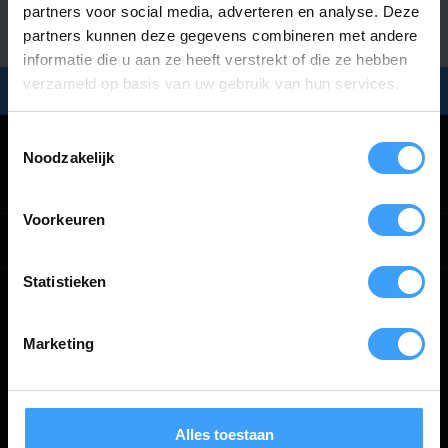
partners voor social media, adverteren en analyse. Deze
partners kunnen deze gegevens combineren met andere
informatie die u aan ze heeft verstrekt of die ze hebben
verzameld op basis van uw gebruik van hun services.
Snel in huis:
bezorging
binnen
2 werkdagen
Toestemmingsselectie
Noodzakelijk
Categorieën
Voorkeuren
Informatie
Statistieken
Marketing
€
Handzender.nl
Alles toestaan