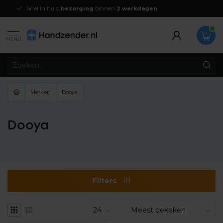
Snel in huis:
bezorging
binnen
2 werkdagen
MENU
Merken
Dooya
Dooya
Filters