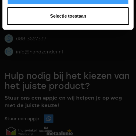
Bolderweg 43, 8243 RD Lelystad,
Selectie toestaan
088-3667337
088-3667337
info@handzender.nl
Hulp nodig bij het kiezen van
het juiste product?
Stuur ons een appje en wij helpen je op weg
met de juiste keuze!
Stuur een appje