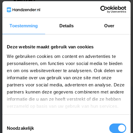
keuze?
Neem contact op met een van onze
medewerkers
Toestemming
Details
Over
Vraag het de expert
Deze website maakt gebruik van cookies
We gebruiken cookies om content en advertenties te
Gerelateerde producten
personaliseren, om functies voor social media te bieden
en om ons websiteverkeer te analyseren. Ook delen we
TypeError: Failed to fetch
informatie over uw gebruik van onze site met onze
https://www.handzender.nl/beninca/
partners voor social media, adverteren en analyse. Deze
partners kunnen deze gegevens combineren met andere
informatie die u aan ze heeft verstrekt of die ze hebben
verzameld op basis van uw gebruik van hun services.
Specificaties
Toestemmingsselectie
Noodzakelijk
Artikelnummer
4591