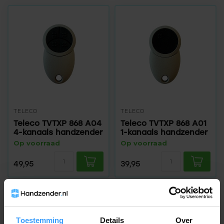
TELECO
TELECO
Teleco TVTXP 868 A04
Teleco TVTXP 868 A01
4-kanaals handzender
1-kanaals handzender
Op voorraad
Op voorraad
49,95
39,95
Toestemming
Details
Over