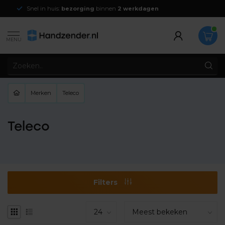
Snel in huis:
bezorging
binnen
2 werkdagen
MENU
Merken
Teleco
Teleco
Filters