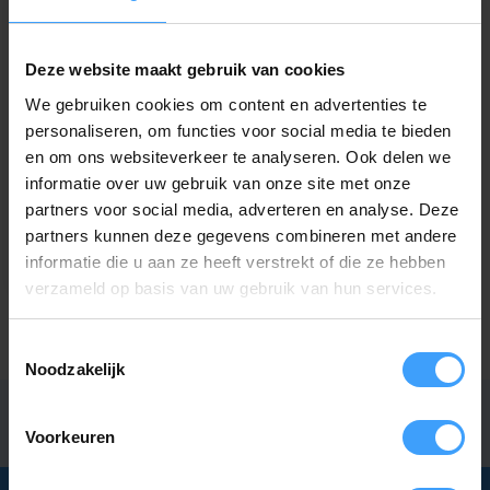
Deze website maakt gebruik van cookies
We gebruiken cookies om content en advertenties te
personaliseren, om functies voor social media te bieden
TELECO
en om ons websiteverkeer te analyseren. Ook delen we
Teleco TVTXP 868 A02
informatie over uw gebruik van onze site met onze
2-kanaals handzender
partners voor social media, adverteren en analyse. Deze
Op voorraad
partners kunnen deze gegevens combineren met andere
82,95
informatie die u aan ze heeft verstrekt of die ze hebben
verzameld op basis van uw gebruik van hun services.
Toestemmingsselectie
Noodzakelijk
Voorkeuren