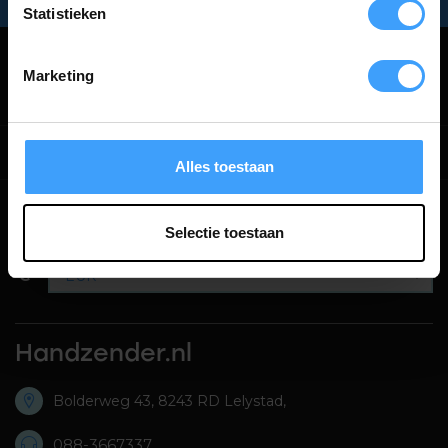
Snel in huis:
bezorging
binnen
2 werkdagen
Statistieken
Marketing
Categorieën
Informatie
Alles toestaan
Selectie toestaan
€
Handzender.nl
Bolderweg 43, 8243 RD Lelystad,
088-3667337