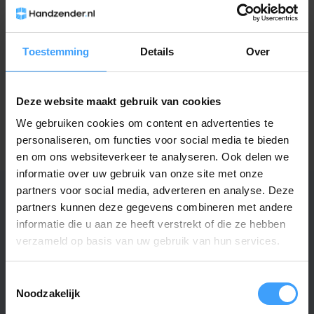
medewerkers
Vraag het de expert
Toestemming
Details
Over
Deze website maakt gebruik van cookies
Gerelateerde producten
We gebruiken cookies om content en advertenties te
TypeError: Failed to fetch
personaliseren, om functies voor social media te bieden
https://www.handzender.nl/batterijen/
en om ons websiteverkeer te analyseren. Ook delen we
informatie over uw gebruik van onze site met onze
partners voor social media, adverteren en analyse. Deze
partners kunnen deze gegevens combineren met andere
informatie die u aan ze heeft verstrekt of die ze hebben
Specificaties
verzameld op basis van uw gebruik van hun services.
Artikelnummer
3736
Toestemmingsselectie
Noodzakelijk
EAN Code
7432257492476