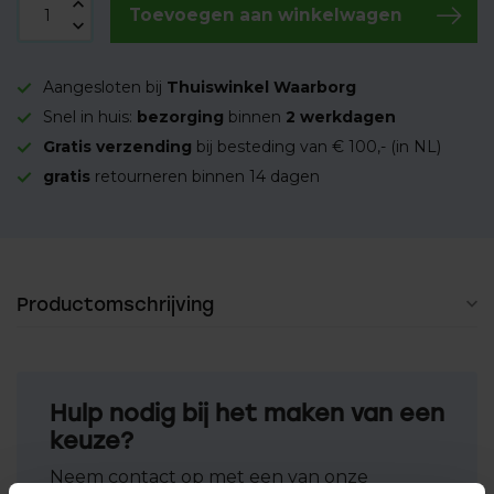
Toevoegen aan winkelwagen
Aangesloten bij
Thuiswinkel Waarborg
Snel in huis:
bezorging
binnen
2 werkdagen
Gratis verzending
bij besteding van € 100,- (in NL)
gratis
retourneren binnen 14 dagen
Productomschrijving
Hulp nodig bij het maken van een
keuze?
Neem contact op met een van onze